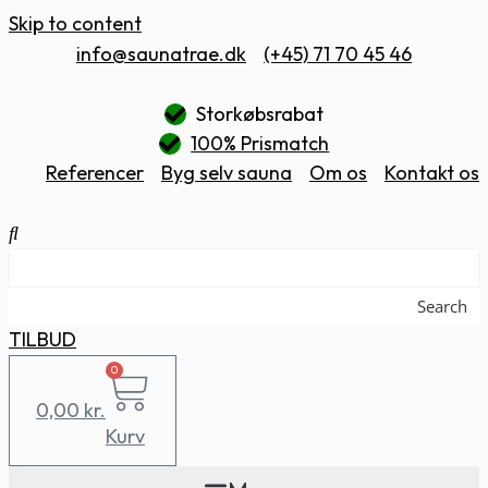
Skip to content
info@saunatrae.dk
(+45) 71 70 45 46
Storkøbsrabat
100% Prismatch
Referencer
Byg selv sauna
Om os
Kontakt os
Search
TILBUD
0
0,00
kr.
Kurv