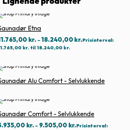
Lignende produkter
Saunadør Etna
11.765,00
kr.
18.240,00
kr.
–
Prisinterval:
11.765,00 kr. til 18.240,00 kr.
Saunadør Alu Comfort - Selvlukkende
Saunadør Comfort - Selvlukkende
5.935,00
kr.
9.505,00
kr.
–
Prisinterval: