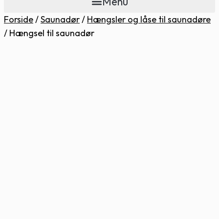
Menu
Forside
/
Saunadør
/
Hængsler og låse til saunadøre
/
Hængsel til saunadør