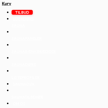
Kurv
TILBUD
UDENDØRS
SAUNA
SAUNAPANELER
SAUNABÆNKBRÆDDER
SAUNADØRE
LISTEPROFILER
SAUNAOVN
SAUNATILBEHØR
OM OS