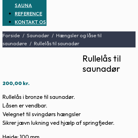
SAUNA
REFERENCE
KONTAKT OS
Forside
/
Saunadør
/
Hængsler og låse til
saunadøre
/
Rullelås til saunadør
Rullelås til
saunadør
200,00
kr.
Rullelås i bronze til saunadør.
Låsen er vendbar.
Velegnet til svingdørs hængsler
Sikrer jævn lukning ved hjælp af springfjeder.
Højde: 100 mm