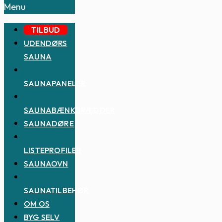
Menu
TILBUD
UDENDØRS
SAUNA
SAUNAPANELER
SAUNABÆNKBRÆDDER
SAUNADØRE
LISTEPROFILER
SAUNAOVN
SAUNATILBEHØR
OM OS
BYG SELV