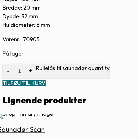
Bredde: 20 mm
Dybde: 32 mm
Huldiameter: 6 mm
Varenr.: 70905
På lager
Rullelås til saunadør quantity
TILFØJ TIL KURV
Lignende produkter
Saunadør Scan