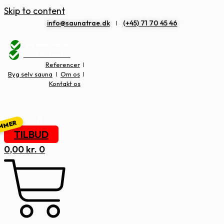
Skip to content
info@saunatrae.dk
(+45) 71 70 45 46
Storkøbsrabat
100% Prismatch
Referencer
Byg selv sauna
Om os
Kontakt os
TILBUD
0,00
kr.
0