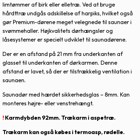
limtømmer af birk eller elletræ. Ved at bruge
hårdttræ undgås adskillelse af harpiks, hvilket også
gør Premium-dørene meget velegnede til saunaer i
svømmehaller. Højkvalitets dørhængsler og
låsesystemer er specielt udviklet til saunadørene.
Der er en afstand på 21 mm fra underkanten af
glasset til underkanten af dørkarmen. Denne
afstand er lavet, så der er tilstrækkelig ventilation i
saunaen.
Saunadør med hærdet sikkerhedsglas – 8mm. Kan
monteres højre- eller venstrehængt.
!
Karmdybden 92mm. Trækarm i aspetræ.
Trækarm kan også købes i termoasp, rødelle.