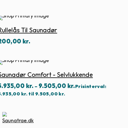
Rullelås Til Saunadør
200,00
kr.
Saunadør Comfort - Selvlukkende
5.935,00
kr.
9.505,00
kr.
–
Prisinterval:
5.935,00 kr. til 9.505,00 kr.