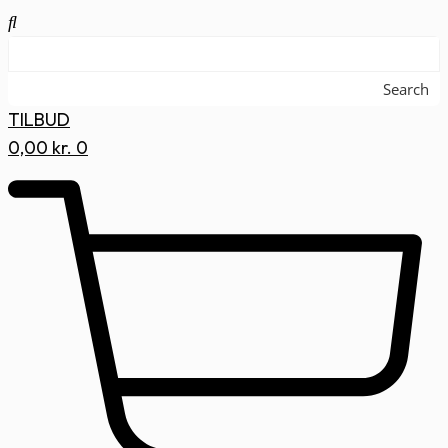
Search
TILBUD
0,00
kr.
0