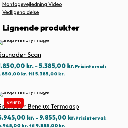
Montagevejledning Video
Vedligeholdelse
Lignende produkter
Saunadør Scan
1.850,00
kr.
5.385,00
kr.
–
Prisinterval:
1.850,00 kr. til 5.385,00 kr.
NYHED
Saunadør Benelux Termoasp
6.945,00
kr.
9.855,00
kr.
–
Prisinterval:
6.945,00 kr. til 9.855,00 kr.