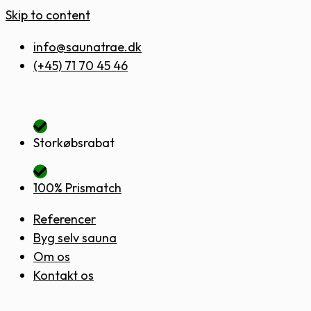
Skip to content
info@saunatrae.dk
(+45) 71 70 45 46
Storkøbsrabat
100% Prismatch
Referencer
Byg selv sauna
Om os
Kontakt os