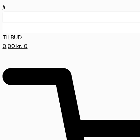
TILBUD
0,00
kr.
0