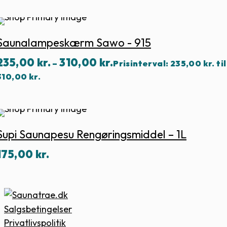
Saunalampeskærm Sawo - 915
235,00
kr.
310,00
kr.
–
Prisinterval: 235,00 kr. til
310,00 kr.
Supi Saunapesu Rengøringsmiddel – 1L
175,00
kr.
Salgsbetingelser
Privatlivspolitik