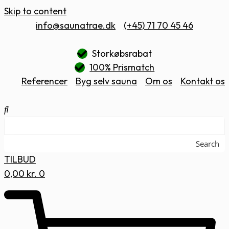
Skip to content
info@saunatrae.dk
(+45) 71 70 45 46
Storkøbsrabat
100% Prismatch
Referencer
Byg selv sauna
Om os
Kontakt os
Search
TILBUD
0,00
kr.
0