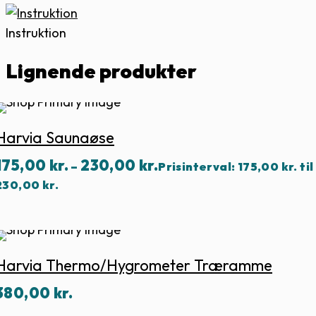
Instruktion
Lignende produkter
Harvia Saunaøse
175,00
kr.
230,00
kr.
–
Prisinterval: 175,00 kr. til
230,00 kr.
Harvia Thermo/hygrometer Træramme
380,00
kr.