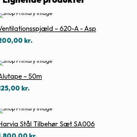
Ventilationsspjæld – 620-A - Asp
200,00
kr.
Alutape – 50m
125,00
kr.
Harvia Stål Tilbehør Sæt SA006
1.800,00
kr.