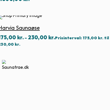
Harvia Saunaøse
175,00
kr.
230,00
kr.
–
Prisinterval: 175,00 kr. til
230,00 kr.