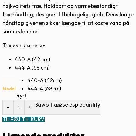
højkvalitets træ. Holdbart og varmebestandigt
træhåndtag, designet til behageligt greb. Dens lange
håndtag giver en sikker længde til at kaste vand på
saunastenene.
Træøse størrelse:
440-A (42 cm)
444-A (68 cm)
440-A (42cm)
444-A (68cm)
Model
Ryd
Sawo træøse asp quantity
TILFØJ TIL KURV
Lignende produkter