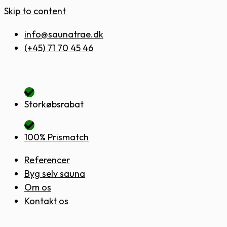
Skip to content
info@saunatrae.dk
(+45) 71 70 45 46
Storkøbsrabat
100% Prismatch
Referencer
Byg selv sauna
Om os
Kontakt os