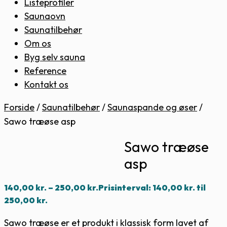
Listeprofiler
Saunaovn
Saunatilbehør
Om os
Byg selv sauna
Reference
Kontakt os
Forside
/
Saunatilbehør
/
Saunaspande og øser
/
Sawo træøse asp
Sawo træøse
asp
140,00
kr.
–
250,00
kr.
Prisinterval: 140,00 kr. til
250,00 kr.
Sawo træøse er et produkt i klassisk form lavet af