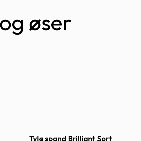
og øser
Tylø spand Brilliant Sort