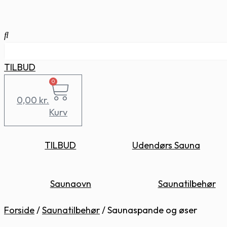
TILBUD
0
0,00
kr.
Kurv
TILBUD
Udendørs Sauna
Saunaovn
Saunatilbehør
Forside
/
Saunatilbehør
/
Saunaspande og øser