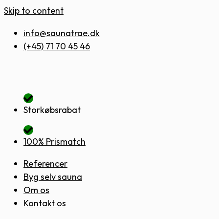
Skip to content
info@saunatrae.dk
(+45) 71 70 45 46
Storkøbsrabat
100% Prismatch
Referencer
Byg selv sauna
Om os
Kontakt os