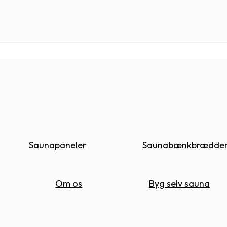
Saunapaneler
Saunabænkbrædde
Om os
Byg selv sauna