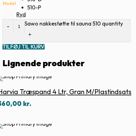
Model
510-P
Ryd
Sawo nakkestøtte til sauna 510 quantity
TILFØJ TIL KURV
Lignende produkter
Harvia Træspand 4 Ltr, Gran M/plastindsats
360,00
kr.