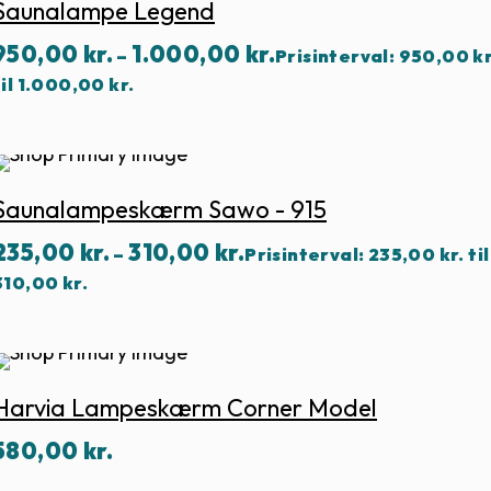
Saunalampe Legend
950,00
kr.
1.000,00
kr.
–
Prisinterval: 950,00 kr
til 1.000,00 kr.
Saunalampeskærm Sawo - 915
235,00
kr.
310,00
kr.
–
Prisinterval: 235,00 kr. til
310,00 kr.
Harvia Lampeskærm Corner Model
580,00
kr.