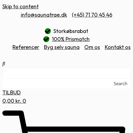
Skip to content
info@saunatrae.dk
(+45) 71 70 45 46
Storkøbsrabat
100% Prismatch
Referencer
Byg selv sauna
Om os
Kontakt os
Search
TILBUD
0,00
kr.
0