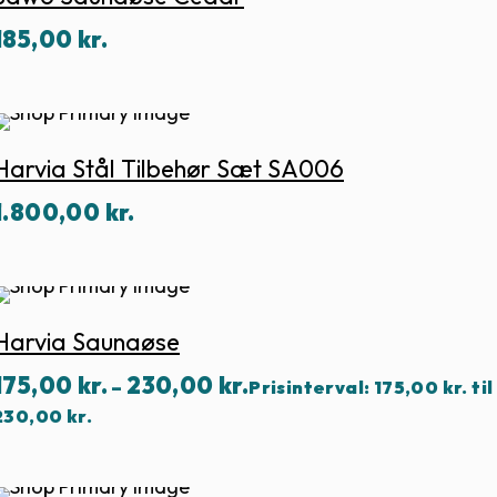
185,00
kr.
Harvia Stål Tilbehør Sæt SA006
1.800,00
kr.
Harvia Saunaøse
175,00
kr.
230,00
kr.
–
Prisinterval: 175,00 kr. til
230,00 kr.