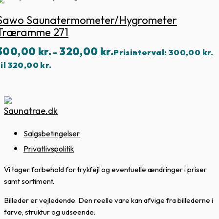
Sawo Saunatermometer/hygrometer
Træramme 271
300,00
kr.
320,00
kr.
–
Prisinterval: 300,00 kr.
til 320,00 kr.
Salgsbetingelser
Privatlivspolitik
Vi tager forbehold for trykfejl og eventuelle ændringer i priser
samt sortiment.
Billeder er vejledende. Den reelle vare kan afvige fra billederne i
farve, struktur og udseende.