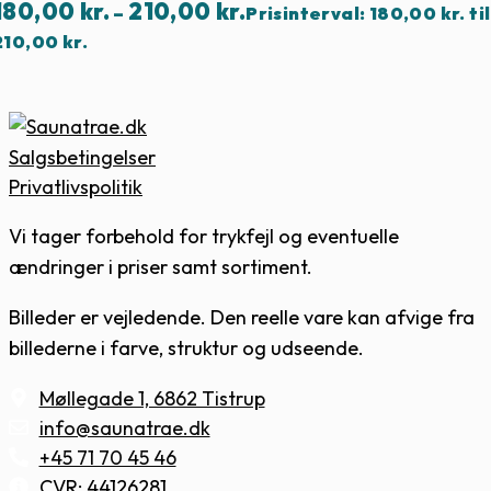
180,00
kr.
210,00
kr.
–
Prisinterval: 180,00 kr. til
210,00 kr.
Salgsbetingelser
Privatlivspolitik
Vi tager forbehold for trykfejl og eventuelle
ændringer i priser samt sortiment.
Billeder er vejledende. Den reelle vare kan afvige fra
billederne i farve, struktur og udseende.
Møllegade 1, 6862 Tistrup
info@saunatrae.dk
+45 71 70 45 46
CVR: 44126281