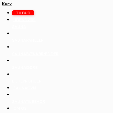
Kurv
TILBUD
UDENDØRS
SAUNA
SAUNAPANELER
SAUNABÆNKBRÆDDER
SAUNADØRE
LISTEPROFILER
SAUNAOVN
SAUNATILBEHØR
OM OS