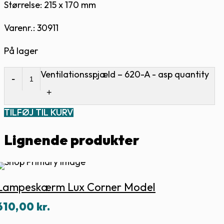
Størrelse: 215 x 170 mm
Varenr.: 30911
På lager
Ventilationsspjæld – 620-A - asp quantity
TILFØJ TIL KURV
Lignende produkter
Lampeskærm Lux Corner Model
610,00
kr.