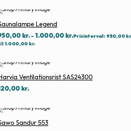
Saunalampe Legend
950,00
kr.
1.000,00
kr.
–
Prisinterval: 950,00 kr
til 1.000,00 kr.
Harvia Ventilationsrist SAS24300
120,00
kr.
Sawo Sandur 553