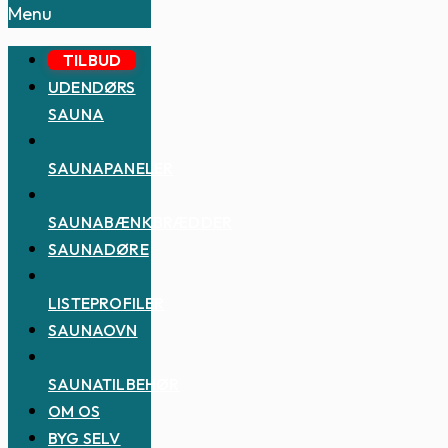
Menu
TILBUD
UDENDØRS
SAUNA
SAUNAPANELER
SAUNABÆNKBRÆDDER
SAUNADØRE
LISTEPROFILER
SAUNAOVN
SAUNATILBEHØR
OM OS
BYG SELV