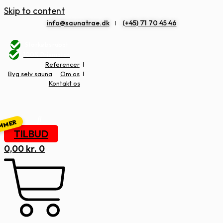
Skip to content
info@saunatrae.dk
(+45) 71 70 45 46
Storkøbsrabat
100% Prismatch
Referencer
Byg selv sauna
Om os
Kontakt os
TILBUD
0,00
kr.
0