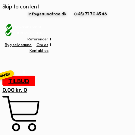
Skip to content
info@saunatrae.dk
(+45) 71 70 45 46
Storkøbsrabat
100% Prismatch
Referencer
Byg selv sauna
Om os
Kontakt os
TILBUD
0,00
kr.
0