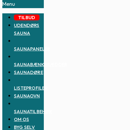
Menu
TILBUD
UDENDØRS
SAUNA
SAUNAPANELER
SAUNABÆNKBRÆDDER
SAUNADØRE
LISTEPROFILER
SAUNAOVN
SAUNATILBEHØR
OM OS
BYG SELV