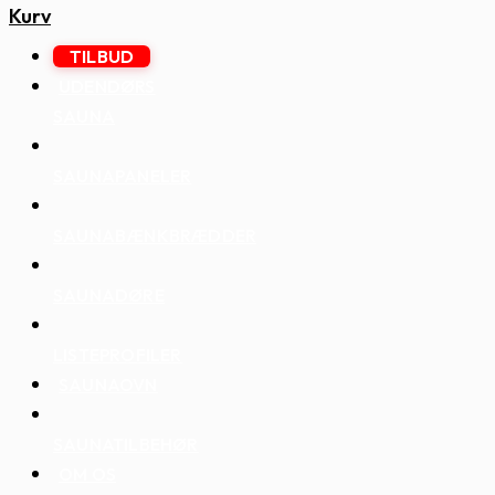
Kurv
TILBUD
UDENDØRS
SAUNA
SAUNAPANELER
SAUNABÆNKBRÆDDER
SAUNADØRE
LISTEPROFILER
SAUNAOVN
SAUNATILBEHØR
OM OS