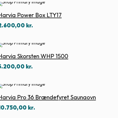
Harvia Power Box LTY17
2.600,00
kr.
Harvia Skorsten WHP 1500
5.200,00
kr.
Harvia Pro 36 Brændefyret Saunaovn
10.750,00
kr.