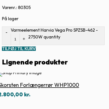
Varenr.: 80305
På lager
Varmeelement Harvia Vega Pro SPZSB-462 -
2750W quantity
TILFØJ TIL KURV
Lignende produkter
Skorsten Forlængerrør WHP1000
2.800,00
kr.