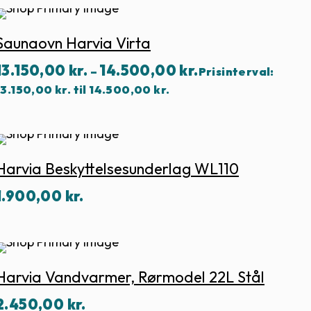
Saunaovn Harvia Virta
13.150,00
kr.
14.500,00
kr.
–
Prisinterval:
13.150,00 kr. til 14.500,00 kr.
Harvia Beskyttelsesunderlag WL110
1.900,00
kr.
Harvia Vandvarmer, Rørmodel 22L Stål
2.450,00
kr.