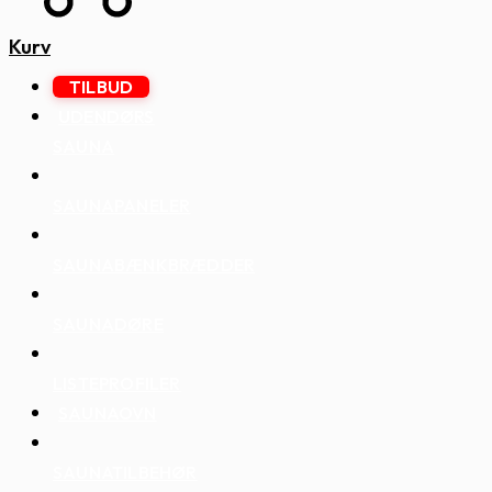
Kurv
TILBUD
UDENDØRS
SAUNA
SAUNAPANELER
SAUNABÆNKBRÆDDER
SAUNADØRE
LISTEPROFILER
SAUNAOVN
SAUNATILBEHØR