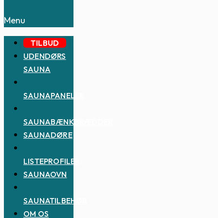
Menu
TILBUD
UDENDØRS
SAUNA
SAUNAPANELER
SAUNABÆNKBRÆDDER
SAUNADØRE
LISTEPROFILER
SAUNAOVN
SAUNATILBEHØR
OM OS