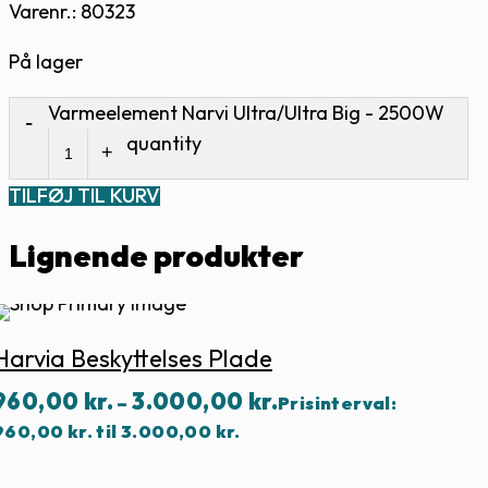
Varenr.: 80323
På lager
Varmeelement Narvi Ultra/Ultra Big - 2500W
quantity
TILFØJ TIL KURV
Lignende produkter
Harvia Beskyttelses Plade
960,00
kr.
3.000,00
kr.
–
Prisinterval:
960,00 kr. til 3.000,00 kr.