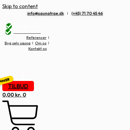
Skip to content
info@saunatrae.dk
(+45) 71 70 45 46
Storkøbsrabat
100% Prismatch
Referencer
Byg selv sauna
Om os
Kontakt os
TILBUD
0,00
kr.
0