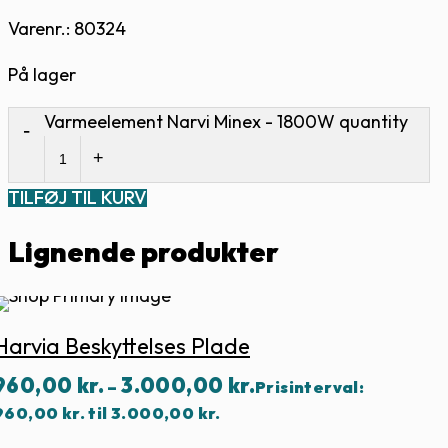
Varenr.: 80324
På lager
Varmeelement Narvi Minex - 1800W quantity
TILFØJ TIL KURV
Lignende produkter
Harvia Beskyttelses Plade
960,00
kr.
3.000,00
kr.
–
Prisinterval:
960,00 kr. til 3.000,00 kr.