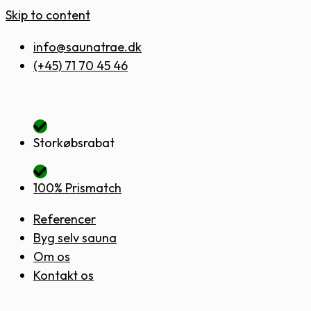
Skip to content
info@saunatrae.dk
(+45) 71 70 45 46
Storkøbsrabat
100% Prismatch
Referencer
Byg selv sauna
Om os
Kontakt os