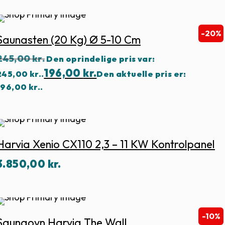
20%
-20%
Saunasten (20 Kg) Ø 5-10 Cm
245,00
kr.
Den oprindelige pris var:
196,00
kr.
245,00 kr..
Den aktuelle pris er:
196,00 kr..
Harvia Xenio CX110 2,3 – 11 KW Kontrolpanel
3.850,00
kr.
-10%
Saunaovn Harvia The Wall