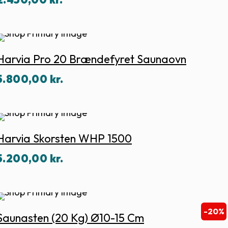
Harvia Pro 20 Brændefyret Saunaovn
5.800,00
kr.
Harvia Skorsten WHP 1500
5.200,00
kr.
20%
-20%
Saunasten (20 Kg) Ø10-15 Cm