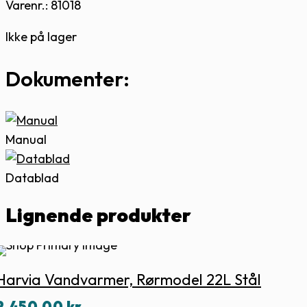
Varenr.: 81018
Ikke på lager
Dokumenter:
Manual
Datablad
Lignende produkter
Harvia Vandvarmer, Rørmodel 22L Stål
2.450,00
kr.