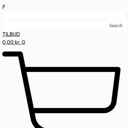
Search
TILBUD
0,00
kr.
0