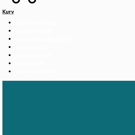
Kurv
UDENDØRS SAUNA
SAUNAPANELER
SAUNABÆNKBRÆDDER
SAUNADØRE
LISTEPROFILER
SAUNAOVN
SAUNATILBEHØR