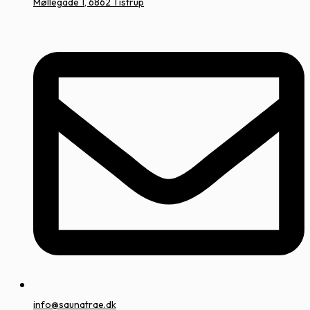
Møllegade 1, 6862 Tistrup
info@saunatrae.dk