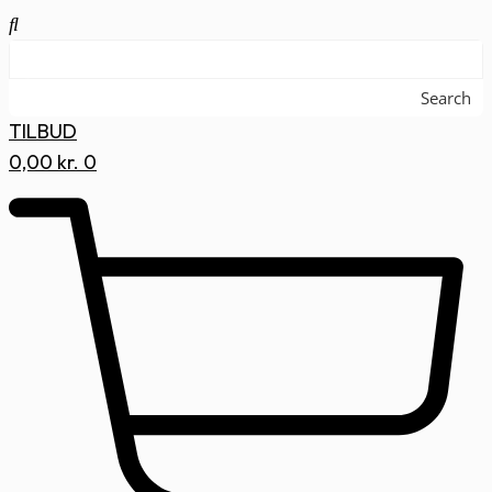
Search
TILBUD
0,00
kr.
0