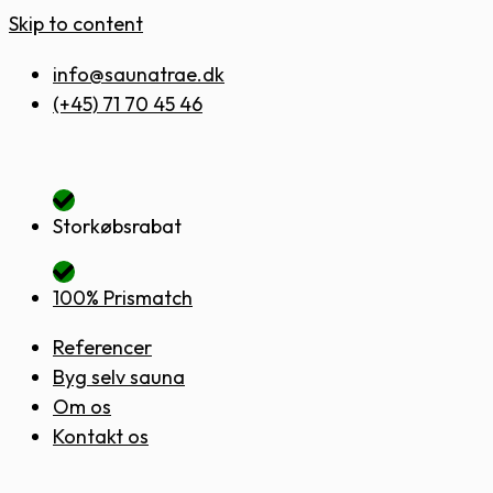
Skip to content
info@saunatrae.dk
(+45) 71 70 45 46
Storkøbsrabat
100% Prismatch
Referencer
Byg selv sauna
Om os
Kontakt os