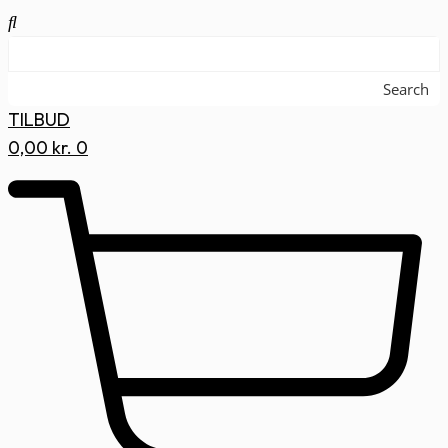
Search
TILBUD
0,00
kr.
0