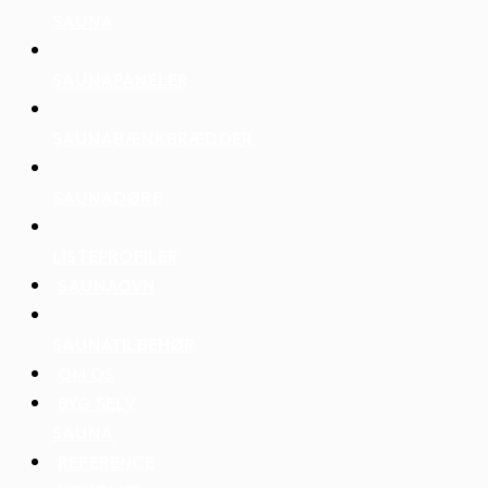
SAUNA
SAUNAPANELER
SAUNABÆNKBRÆDDER
SAUNADØRE
LISTEPROFILER
SAUNAOVN
SAUNATILBEHØR
OM OS
BYG SELV
SAUNA
REFERENCE