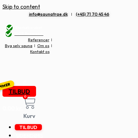
Skip to content
info@saunatrae.dk
(+45) 71 70 45 46
Storkøbsrabat
100% Prismatch
Referencer
Byg selv sauna
Om os
Kontakt os
TILBUD
0
0,00
kr.
Kurv
TILBUD
UDENDØRS