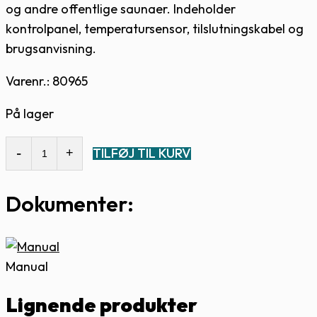
og andre offentlige saunaer. Indeholder
kontrolpanel, temperatursensor, tilslutningskabel og
brugsanvisning.
Varenr.: 80965
På lager
Harvia
TILFØJ TIL KURV
C170VKK
17,0
Dokumenter:
kW
-
kontrolpanel
quantity
Manual
Lignende produkter