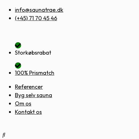
Skip
info@saunatrae.dk
to
(+45) 71 70 45 46
content
Storkøbsrabat
100% Prismatch
Referencer
Byg selv sauna
Om os
Kontakt os