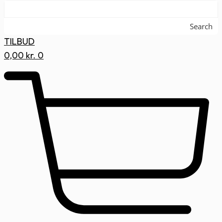
Search
TILBUD
0,00
kr.
0