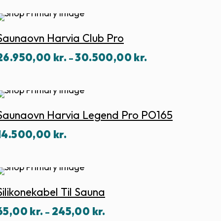
Saunaovn Harvia Club Pro
Prisinterval:
26.950,00
kr.
30.500,00
kr.
–
26.950,00 kr.
til
30.500,00 kr.
Saunaovn Harvia Legend Pro PO165
14.500,00
kr.
Silikonekabel Til Sauna
Prisinterval:
65,00
kr.
245,00
kr.
–
65,00 kr.