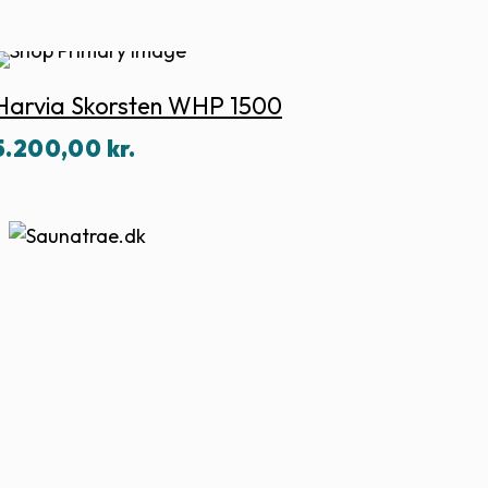
til
245,00 kr.
Harvia Skorsten WHP 1500
5.200,00
kr.