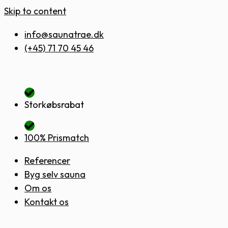
Skip to content
info@saunatrae.dk
(+45) 71 70 45 46
Storkøbsrabat
100% Prismatch
Referencer
Byg selv sauna
Om os
Kontakt os