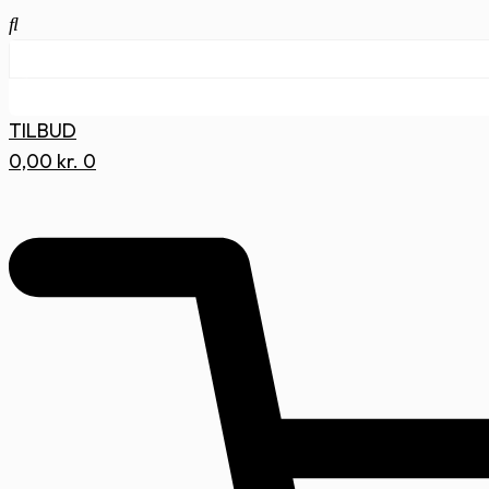
TILBUD
0,00
kr.
0