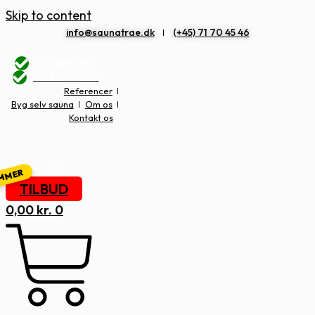
Skip to content
info@saunatrae.dk
(+45) 71 70 45 46
Storkøbsrabat
100% Prismatch
Referencer
Byg selv sauna
Om os
Kontakt os
TILBUD
0,00
kr.
0