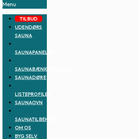
Menu
TILBUD
UDENDØRS
SAUNA
SAUNAPANELER
SAUNABÆNKBRÆDDER
SAUNADØRE
LISTEPROFILER
SAUNAOVN
SAUNATILBEHØR
OM OS
BYG SELV