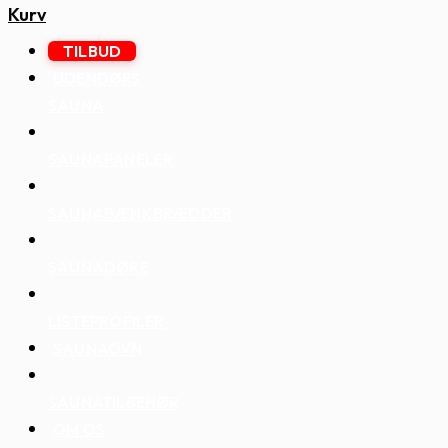
Kurv
TILBUD
UDENDØRS
SAUNA
SAUNAPANELER
SAUNABÆNKBRÆDDER
SAUNADØRE
LISTEPROFILER
SAUNAOVN
SAUNATILBEHØR
OM OS